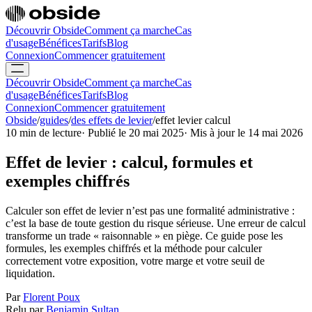
Découvrir Obside
Comment ça marche
Cas
d'usage
Bénéfices
Tarifs
Blog
Connexion
Commencer gratuitement
Découvrir Obside
Comment ça marche
Cas
d'usage
Bénéfices
Tarifs
Blog
Connexion
Commencer gratuitement
Obside
/
guides
/
des effets de levier
/
effet levier calcul
10 min de lecture
·
Publié le 20 mai 2025
·
Mis à jour le 14 mai 2026
Effet de levier : calcul, formules et
exemples chiffrés
Calculer son effet de levier n’est pas une formalité administrative :
c’est la base de toute gestion du risque sérieuse. Une erreur de calcul
transforme un trade « raisonnable » en piège. Ce guide pose les
formules, les exemples chiffrés et la méthode pour calculer
correctement votre exposition, votre marge et votre seuil de
liquidation.
Par
Florent Poux
Relu par
Benjamin Sultan