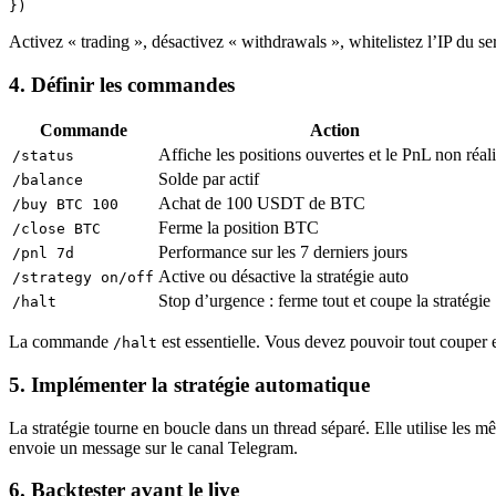
Activez « trading », désactivez « withdrawals », whitelistez l’IP du s
4. Définir les commandes
Commande
Action
Affiche les positions ouvertes et le PnL non réal
/status
Solde par actif
/balance
Achat de 100 USDT de BTC
/buy BTC 100
Ferme la position BTC
/close BTC
Performance sur les 7 derniers jours
/pnl 7d
Active ou désactive la stratégie auto
/strategy on/off
Stop d’urgence : ferme tout et coupe la stratégie
/halt
La commande
est essentielle. Vous devez pouvoir tout couper
/halt
5. Implémenter la stratégie automatique
La stratégie tourne en boucle dans un thread séparé. Elle utilise les
envoie un message sur le canal Telegram.
6. Backtester avant le live