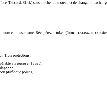
ace (Discord, Slack) sans toucher au moteur, et de changer d’exchange s
 un nom et un username. Récupérez le token (format
123456789:ABCde
. Trois protections :
upérable via
).
@userinfobot
.
depasse
ok plutôt que polling.