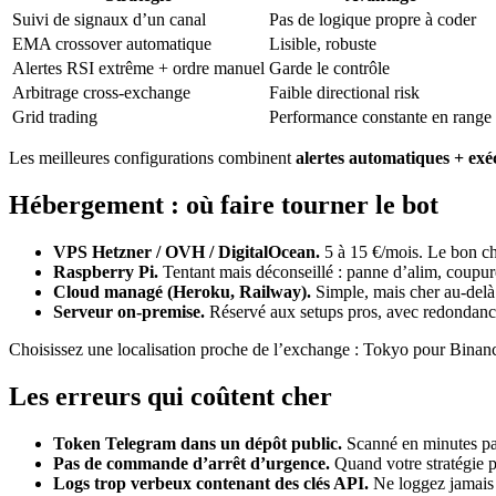
Suivi de signaux d’un canal
Pas de logique propre à coder
EMA crossover automatique
Lisible, robuste
Alertes RSI extrême + ordre manuel
Garde le contrôle
Arbitrage cross-exchange
Faible directional risk
Grid trading
Performance constante en range
Les meilleures configurations combinent
alertes automatiques + ex
Hébergement : où faire tourner le bot
VPS Hetzner / OVH / DigitalOcean.
5 à 15 €/mois. Le bon ch
Raspberry Pi.
Tentant mais déconseillé : panne d’alim, coupur
Cloud managé (Heroku, Railway).
Simple, mais cher au-delà d
Serveur on-premise.
Réservé aux setups pros, avec redondanc
Choisissez une localisation proche de l’exchange : Tokyo pour Binanc
Les erreurs qui coûtent cher
Token Telegram dans un dépôt public.
Scanné en minutes par
Pas de commande d’arrêt d’urgence.
Quand votre stratégie p
Logs trop verbeux contenant des clés API.
Ne loggez jamais 