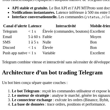
API stable et gratuite.
Le Bot API et l’API MTProto sont docum
Notifications instantanées.
Latence inférieure à 500 ms entre l
Interface conversationnelle.
Les commandes (
,
/status
/clo
Canal d’alerte
Latence
Interactivité
Mobile-frie
Telegram
< 1 s
Élevée (commandes, boutons)
Excellent
Email
5 à 60 s
Faible
Moyen
SMS
1 à 5 s
Nulle
Bon
Discord
< 1 s
Élevée
Bon
Push app native
< 1 s
Variable
Excellent
Telegram combine vitesse et interactivité sans nécessiter de développ
Architecture d’un bot trading Telegram
Un bot bien conçu sépare quatre couches :
Le bot Telegram
: reçoit les commandes utilisateur et expose le
Le moteur de stratégie
: analyse le marché, génère les signaux
Le connecteur exchange
: exécute les ordres (Binance, Bybit
La base de données
: trace ordres, positions et performance.