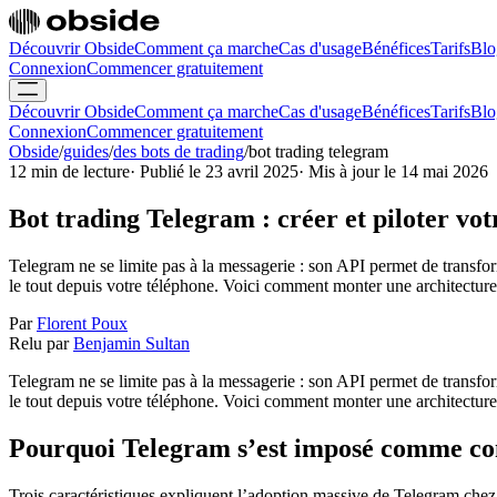
Découvrir Obside
Comment ça marche
Cas d'usage
Bénéfices
Tarifs
Blo
Connexion
Commencer gratuitement
Découvrir Obside
Comment ça marche
Cas d'usage
Bénéfices
Tarifs
Blo
Connexion
Commencer gratuitement
Obside
/
guides
/
des bots de trading
/
bot trading telegram
12 min de lecture
·
Publié le 23 avril 2025
·
Mis à jour le 14 mai 2026
Bot trading Telegram : créer et piloter vot
Telegram ne se limite pas à la messagerie : son API permet de transform
le tout depuis votre téléphone. Voici comment monter une architecture 
Par
Florent Poux
Relu par
Benjamin Sultan
Telegram ne se limite pas à la messagerie : son API permet de transform
le tout depuis votre téléphone. Voici comment monter une architecture 
Pourquoi Telegram s’est imposé comme con
Trois caractéristiques expliquent l’adoption massive de Telegram chez 