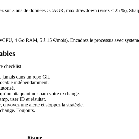
sur 3 ans de données : CAGR, max drawdown (visez < 25 %), Sharpe (> 1
 vCPU, 4 Go RAM, 5 à 15 €/mois). Encadrez le processus avec systemd
ables
e checklist :
, jamais dans un repo Git.
évocable indépendamment.
utorisé.
qu’un attaquant ne spam votre exchange.
p, user ID et résultat.
nvoyez une alerte et stoppez la stratégie.
xchange. Toujours.
Risque