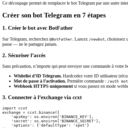
Ce découpage permet de remplacer le bot Telegram par une autre interf
Créer son bot Telegram en 7 étapes
1. Créer le bot avec BotFather
Sur Telegram, recherchez
. Lancez
, choisissez
@BotFather
/newbot
passe — ne le partagez jamais.
2. Sécuriser l’accès
Sans précaution, n’importe qui peut envoyer une commande à votre bot
Whitelist d’ID Telegram.
Hardcodez votre ID utilisateur (réc
Mot de passe à l’activation.
Première commande :
/auth mot
Webhook HTTPS uniquement
si vous passez en mode webho
3. Connecter à l’exchange via ccxt
import ccxt

exchange = ccxt.binance({

    'apiKey': os.environ['BINANCE_KEY'],

    'secret': os.environ['BINANCE_SECRET'],

    'options': {'defaultType': 'spot'}
