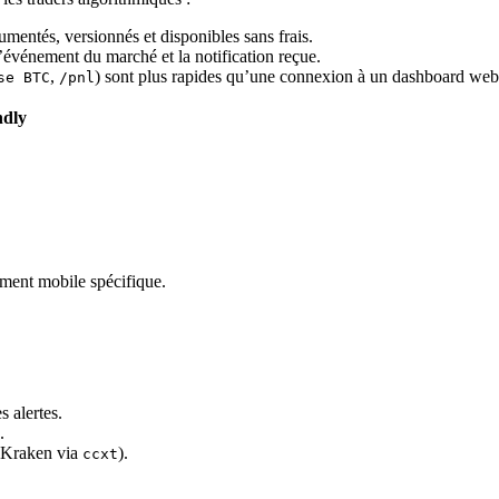
entés, versionnés et disponibles sans frais.
’événement du marché et la notification reçue.
,
) sont plus rapides qu’une connexion à un dashboard web
se BTC
/pnl
ndly
ement mobile spécifique.
s alertes.
.
, Kraken via
).
ccxt