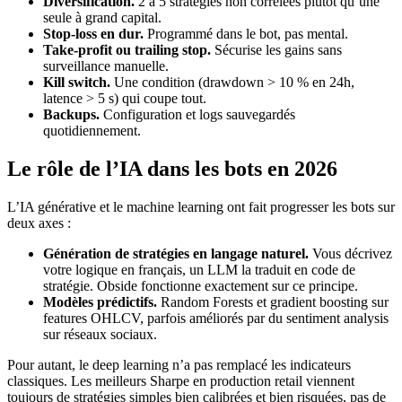
Diversification.
2 à 5 stratégies non corrélées plutôt qu’une
seule à grand capital.
Stop-loss en dur.
Programmé dans le bot, pas mental.
Take-profit ou trailing stop.
Sécurise les gains sans
surveillance manuelle.
Kill switch.
Une condition (drawdown > 10 % en 24h,
latence > 5 s) qui coupe tout.
Backups.
Configuration et logs sauvegardés
quotidiennement.
Le rôle de l’IA dans les bots en 2026
L’IA générative et le machine learning ont fait progresser les bots sur
deux axes :
Génération de stratégies en langage naturel.
Vous décrivez
votre logique en français, un LLM la traduit en code de
stratégie. Obside fonctionne exactement sur ce principe.
Modèles prédictifs.
Random Forests et gradient boosting sur
features OHLCV, parfois améliorés par du sentiment analysis
sur réseaux sociaux.
Pour autant, le deep learning n’a pas remplacé les indicateurs
classiques. Les meilleurs Sharpe en production retail viennent
toujours de stratégies simples bien calibrées et bien risquées, pas de