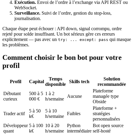
Exécution.
Envoi de l’ordre à l’exchange via API REST ou
WebSocket.
Surveillance.
Suivi de l’ordre, gestion du stop-loss,
journalisation.
Chaque étape peut échouer : API down, signal corrompu, ordre
rejeté pour solde insuffisant. Un bot sérieux gère ces erreurs
explicitement — pas avec un
qui masque
try: ... except: pass
les problèmes.
Comment choisir le bon bot pour votre
profil
Temps
Solution
Profil
Capital
Skills tech
disponible
recommandée
Plateforme
Débutant
500 à 5
1 à 2
Aucune
managée type
curieux
000 €
h/semaine
Obside
Plateforme +
5 à 50
5 à 10
Trader actif
Faibles
stratégies
k€
h/semaine
personnalisées
Développeur
5 à 100
10 à 20
Python
Bot open source
quant
k€
h/semaine
intermédiaire
self-hosté