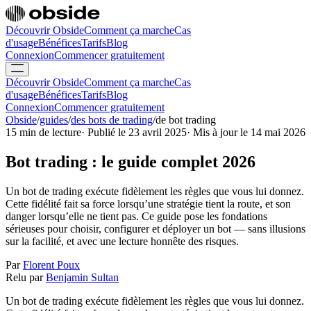
Découvrir Obside
Comment ça marche
Cas
d'usage
Bénéfices
Tarifs
Blog
Connexion
Commencer gratuitement
Découvrir Obside
Comment ça marche
Cas
d'usage
Bénéfices
Tarifs
Blog
Connexion
Commencer gratuitement
Obside
/
guides
/
des bots de trading
/
de bot trading
15 min de lecture
·
Publié le 23 avril 2025
·
Mis à jour le 14 mai 2026
Bot trading : le guide complet 2026
Un bot de trading exécute fidèlement les règles que vous lui donnez.
Cette fidélité fait sa force lorsqu’une stratégie tient la route, et son
danger lorsqu’elle ne tient pas. Ce guide pose les fondations
sérieuses pour choisir, configurer et déployer un bot — sans illusions
sur la facilité, et avec une lecture honnête des risques.
Par
Florent Poux
Relu par
Benjamin Sultan
Un bot de trading exécute fidèlement les règles que vous lui donnez.