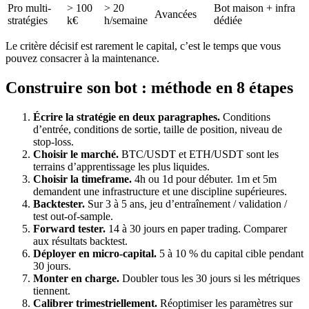
Pro multi-
> 100
> 20
Bot maison + infra
Avancées
stratégies
k€
h/semaine
dédiée
Le critère décisif est rarement le capital, c’est le temps que vous
pouvez consacrer à la maintenance.
Construire son bot : méthode en 8 étapes
Écrire la stratégie en deux paragraphes.
Conditions
d’entrée, conditions de sortie, taille de position, niveau de
stop-loss.
Choisir le marché.
BTC/USDT et ETH/USDT sont les
terrains d’apprentissage les plus liquides.
Choisir la timeframe.
4h ou 1d pour débuter. 1m et 5m
demandent une infrastructure et une discipline supérieures.
Backtester.
Sur 3 à 5 ans, jeu d’entraînement / validation /
test out-of-sample.
Forward tester.
14 à 30 jours en paper trading. Comparer
aux résultats backtest.
Déployer en micro-capital.
5 à 10 % du capital cible pendant
30 jours.
Monter en charge.
Doubler tous les 30 jours si les métriques
tiennent.
Calibrer trimestriellement.
Réoptimiser les paramètres sur