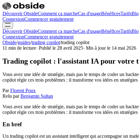
Découvrir Obside
Comment ça marche
Cas d'usage
Bénéfices
Tarifs
Blo
Connexion
Commencer gratuitement
Découvrir Obside
Comment ça marche
Cas d'usage
Bénéfices
Tarifs
Blo
Connexion
Commencer gratuitement
Obside
/
guides
/
trading copilot
/
trading copilot
11 min de lecture
·
Publié le 28 avril 2025
·
Mis à jour le 14 mai 2026
Trading copilot : l'assistant IA pour votre 
Vous avez une idée de stratégie, mais pas le temps de coder un backtes
copilot règle ces trois problèmes : il transforme vos idées en stratégies 
Par
Florent Poux
Relu par
Benjamin Sultan
Vous avez une idée de stratégie, mais pas le temps de coder un backtes
copilot règle ces trois problèmes : il transforme vos idées en stratégies 
En bref
Un trading copilot est un assistant intelligent qui accompagne un trad