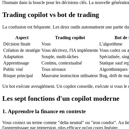
l'humain dans la boucle pour les décisions clés. La nouvelle générati
Trading copilot vs bot de trading
La confusion est fréquente. Les deux outils automatisent une partie d
Aspect
Trading copilot
Bot de 
Décision finale
Vous
L'algorithme
Création de stratégie
Vous décrivez, l'IA implémente
Vous codez ou 
Adaptation
Souple, multi-tâches
Spécialisée, sin
Apprentissage
Continu, contextualisé
Statique sauf r
Public visé
Tous niveaux
Algorithmiques 
Risque principal
Mauvaise instruction utilisateur
Bug, drift de ma
Un bot exécute aveuglément. Un copilot conseille, exécute si vous le 
Les sept fonctions d'un copilot moderne
1. Apprendre la finance en contexte
Vous croisez un terme comme "delta neutral" ou "iron condor". Au lieu
l'apprentissage par immersion, plus efficace qu'un cours linéaire.